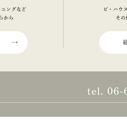
ンニングなど
ビ・ハウ
らから
その
tel.
06-