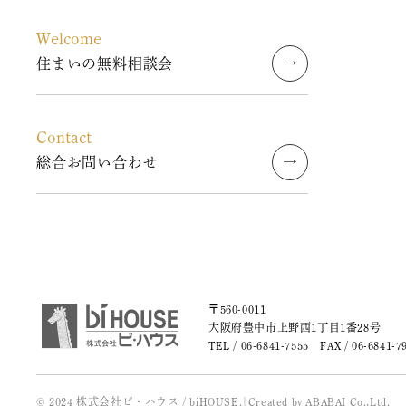
2023年8月
Welcome
2023年7月
住まいの無料相談会
2023年6月
Contact
2023年5月
総合お問い合わせ
2023年4月
2023年3月
2023年2月
〒560-0011
2023年1月
大阪府豊中市上野西1丁目1番28号
TEL /
06-6841-7555
FAX / 06-6841-7
2022年9月
© 2024 株式会社ビ・ハウス / biHOUSE.
|
Created by
ABABAI
Co.,Ltd.