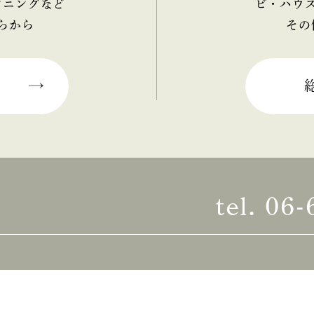
ンニングなど
ビ・ハウ
らから
その
tel.
06-