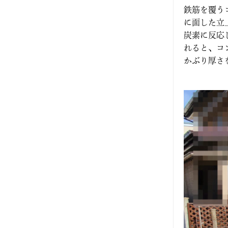
鉄筋を覆う
に面した立
炭素に反応
れると、コ
かぶり厚さ