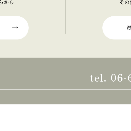
らから
その
tel.
06-