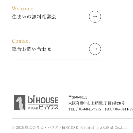
2023年10月 (2)
Welcome
住まいの無料相談会
2023年09月 (3)
2023年08月 (2)
Contact
総合お問い合わせ
2023年07月 (1)
2023年06月 (2)
2023年05月 (2)
2023年04月 (2)
〒560-0011
大阪府豊中市上野西1丁目1番28号
TEL /
06-6841-7555
FAX / 06-6841-7
2023年03月 (3)
2023年02月 (2)
© 2025 株式会社ビ・ハウス / biHOUSE.
|
Created by
ABABAI
Co.,Ltd.