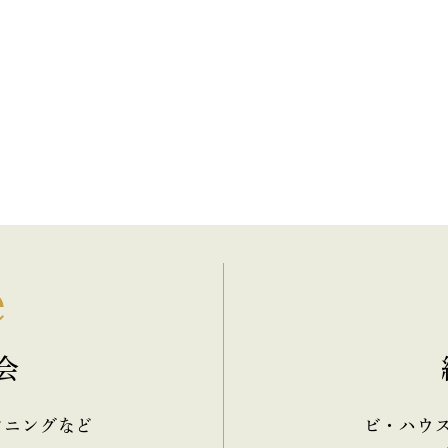
e
会
ンニングなど
ビ・ハウ