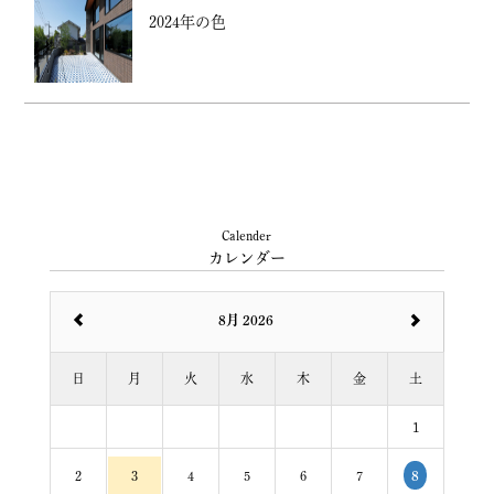
2024年の色
Calender
カレンダー
8月 2026
日
月
火
水
木
金
土
1
2
3
4
5
6
7
8