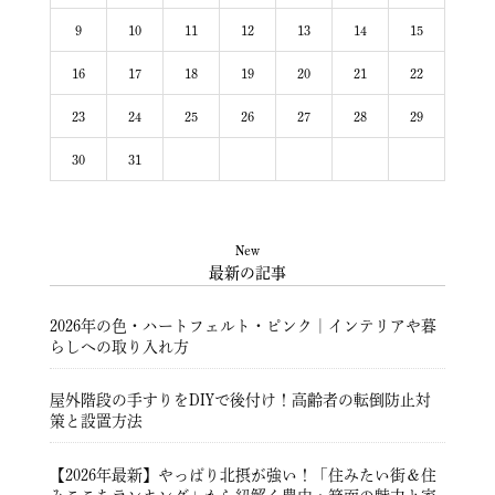
9
10
11
12
13
14
15
16
17
18
19
20
21
22
23
24
25
26
27
28
29
30
31
New
最新の記事
2026年の色・ハートフェルト・ピンク｜インテリアや暮
らしへの取り入れ方
屋外階段の手すりをDIYで後付け！高齢者の転倒防止対
策と設置方法
【2026年最新】やっぱり北摂が強い！「住みたい街＆住