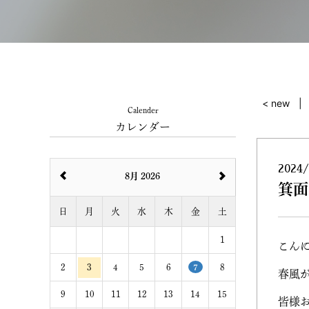
< new
Calender
カレンダー
2024/
8月 2026
箕面
日
月
火
水
木
金
土
1
こん
2
3
4
5
6
7
8
春風
9
10
11
12
13
14
15
皆様