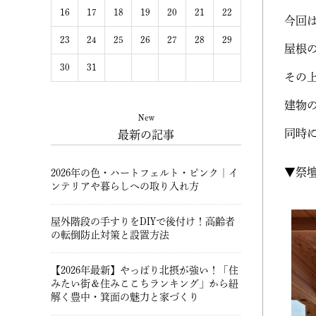
16
17
18
19
20
21
22
今回
23
24
25
26
27
28
29
屋根
30
31
その
建物
New
同時
最新の記事
▼祭
2026年の色・ハートフェルト・ピンク｜イ
ンテリアや暮らしへの取り入れ方
屋外階段の手すりをDIYで後付け！高齢者
の転倒防止対策と設置方法
【2026年最新】やっぱり北摂が強い！「住
みたい街＆住みここちランキング」から紐
解く豊中・箕面の魅力と家づくり