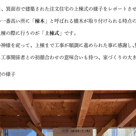
は、箕面市で建築された注文住宅の上棟式の様子をレポートさ
の一番高い所に「
棟木
」と呼ばれる横木が取り付けられる時点
上棟の際に行うのが「
上棟式
」です。
の神様を祀って、上棟まで工事が順調に進められた事に感謝し､
に工事関係者との初顔合わせの意味合いも持つ、家づくりの大
壇の様子