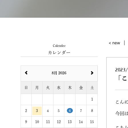
< new
Calender
カレンダー
2023/
8月 2026
「こ
日
月
火
水
木
金
土
1
こん
2
3
4
5
6
7
8
今回
9
10
11
12
13
14
15
こち