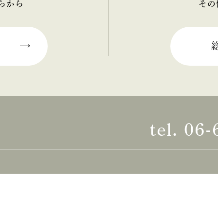
らから
その
tel.
06-