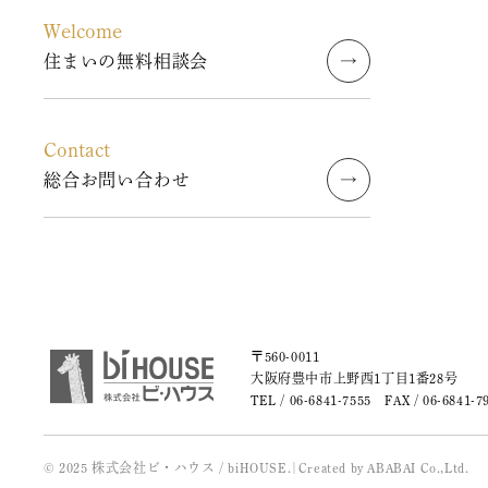
2023年10月 (2)
Welcome
住まいの無料相談会
2023年09月 (3)
2023年08月 (2)
Contact
総合お問い合わせ
2023年07月 (1)
2023年06月 (2)
2023年05月 (2)
2023年04月 (2)
〒560-0011
大阪府豊中市上野西1丁目1番28号
TEL /
06-6841-7555
FAX / 06-6841-7
2023年03月 (3)
2023年02月 (2)
© 2025 株式会社ビ・ハウス / biHOUSE.
|
Created by
ABABAI
Co.,Ltd.