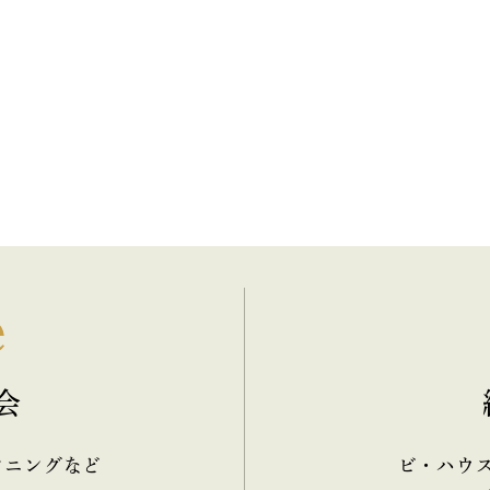
e
会
ンニングなど
ビ・ハウ