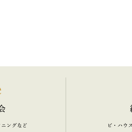
e
会
ンニングなど
ビ・ハウ