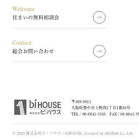
2023年10月 (2)
Welcome
住まいの無料相談会
2023年09月 (3)
2023年08月 (2)
Contact
総合お問い合わせ
2023年07月 (1)
2023年06月 (2)
2023年05月 (2)
2023年04月 (2)
〒560-0011
大阪府豊中市上野西1丁目1番28号
TEL /
06-6841-7555
FAX / 06-6841-7
2023年03月 (3)
2023年02月 (2)
© 2025 株式会社ビ・ハウス / biHOUSE.
|
Created by
ABABAI
Co.,Ltd.