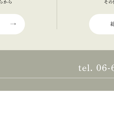
らから
その
tel.
06-