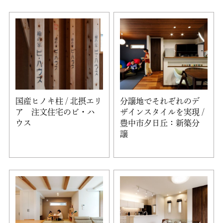
国産ヒノキ柱 / 北摂エリ
分譲地でそれぞれのデ
ア 注文住宅のビ・ハ
ザインスタイルを実現 /
ウス
豊中市夕日丘：新築分
譲