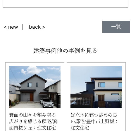
一覧
< new
back >
建築事例他の事例を見る
箕面の山々を望み空の
好立地に建つ眺めの良
広がりを感じる邸宅/箕
い邸宅/豊中市上野坂：
面市桜ケ丘：注文住宅
注文住宅