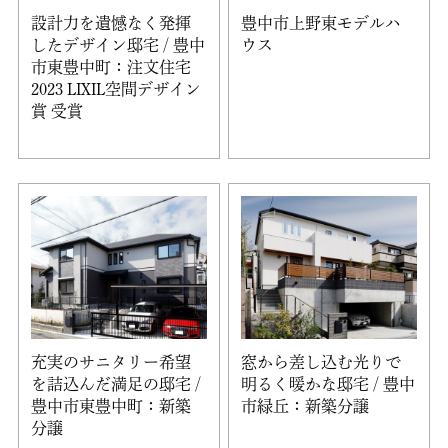
設計力を遺憾なく発揮
豊中市上野東モデルハ
したデザイン邸宅 / 豊中
ウス
市東豊中町：注文住宅
2023 LIXIL空間デザイン
賞 受賞
充実のサニタリー希望
窓から差し込む光りで
を詰込んだ満足の邸宅 /
明るく暖かな邸宅 / 豊中
豊中市東豊中町：新築
市緑丘：新築分譲
分譲