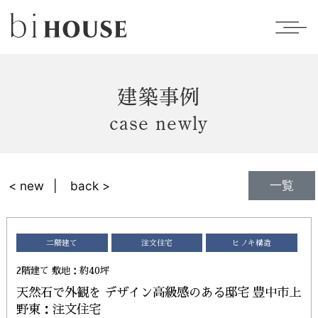
建築事例
case newly
一覧
< new
back >
二階建て
注文住宅
ヒノキ構造
2階建て 敷地：約40坪
天然石で外観を デザイン高級感のある邸宅 豊中市上
野東：注文住宅