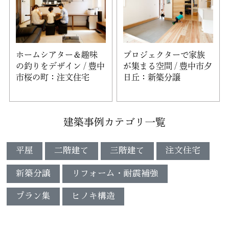
ホームシアター＆趣味
プロジェクターで家族
の釣りをデザイン / 豊中
が集まる空間 / 豊中市夕
市桜の町：注文住宅
日丘：新築分譲
建築事例カテゴリ一覧
平屋
二階建て
三階建て
注文住宅
新築分譲
リフォーム・耐震補強
プラン集
ヒノキ構造