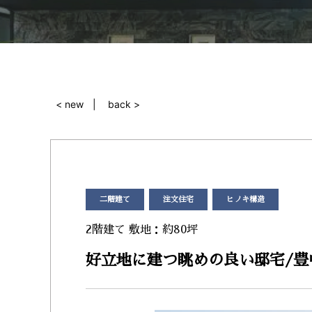
< new
back >
二階建て
注文住宅
ヒノキ構造
2階建て 敷地：約80坪
好立地に建つ眺めの良い邸宅/豊