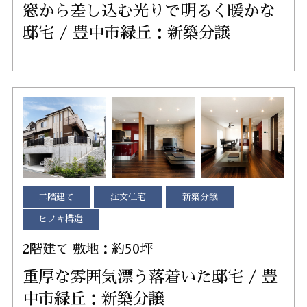
窓から差し込む光りで明るく暖かな
邸宅 / 豊中市緑丘：新築分譲
二階建て
注文住宅
新築分譲
ヒノキ構造
2階建て 敷地：約50坪
重厚な雰囲気漂う落着いた邸宅 / 豊
中市緑丘：新築分譲