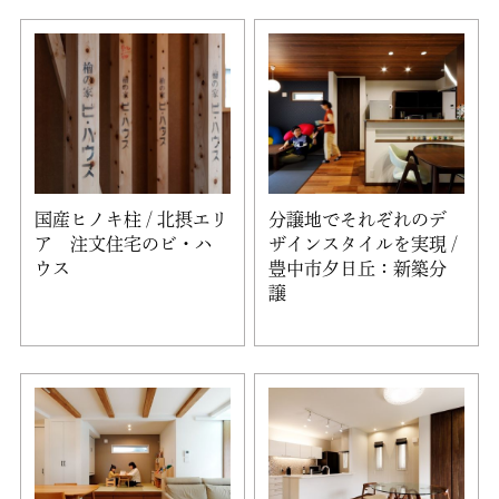
国産ヒノキ柱 / 北摂エリ
分譲地でそれぞれのデ
ア 注文住宅のビ・ハ
ザインスタイルを実現 /
ウス
豊中市夕日丘：新築分
譲