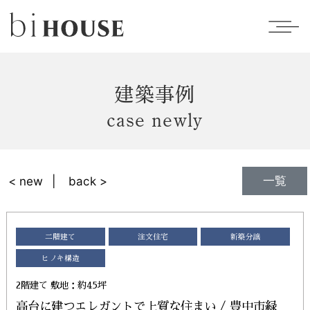
建築事例
case newly
一覧
< new
back >
二階建て
注文住宅
新築分譲
ヒノキ構造
2階建て 敷地：約45坪
高台に建つエレガントで上質な住まい / 豊中市緑