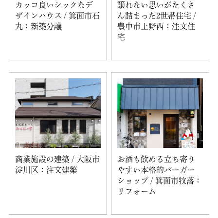
カッコ良いシックなデ
譲れない思いがたくさ
ザインハウス / 箕面市石
ん詰まった2世帯住宅 /
丸：新築分譲
豊中市上野西：注文住
宅
商業施設の建築 / 大阪市
お酒も飲める立ち寄り
淀川区：注文建築
やすい本格的バーガー
ショップ / 箕面市牧落：
リフォーム