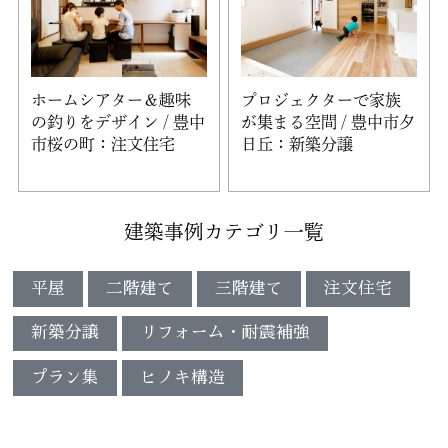
ホームシアター＆趣味
プロジェクターで家族
の釣りをデザイン / 豊中
が集まる空間 / 豊中市夕
市桜の町：注文住宅
日丘：新築分譲
建築事例カテゴリ一覧
平屋
二階建て
三階建て
注文住宅
新築分譲
リフォーム・耐震補強
プラン集
ヒノキ構造