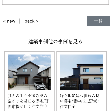
一覧
< new
back >
建築事例他の事例を見る
箕面の山々を望み空の
好立地に建つ眺めの良
広がりを感じる邸宅/箕
い邸宅/豊中市上野坂：
面市桜ケ丘：注文住宅
注文住宅