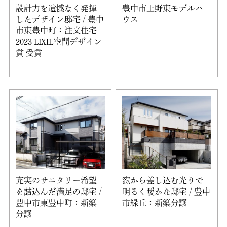
設計力を遺憾なく発揮
豊中市上野東モデルハ
したデザイン邸宅 / 豊中
ウス
市東豊中町：注文住宅
2023 LIXIL空間デザイン
賞 受賞
充実のサニタリー希望
窓から差し込む光りで
を詰込んだ満足の邸宅 /
明るく暖かな邸宅 / 豊中
豊中市東豊中町：新築
市緑丘：新築分譲
分譲