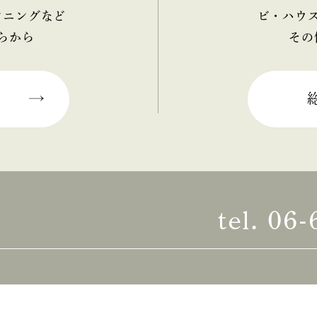
ンニングなど
ビ・ハウ
らから
その
tel.
06-