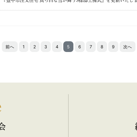
グ『豊中市注文住宅 真っ白な雪が舞うS様邸上棟式』を更新いたし
前へ
1
2
3
4
5
6
7
8
9
次へ
e
会