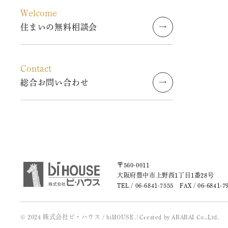
Welcome
2023年7月
住まいの無料相談会
2023年6月
Contact
2023年5月
総合お問い合わせ
2023年4月
2023年3月
2023年2月
〒560-0011
2023年1月
大阪府豊中市上野西1丁目1番28号
TEL /
06-6841-7555
FAX / 06-6841-7
2022年9月
© 2024 株式会社ビ・ハウス / biHOUSE.
|
Created by
ABABAI
Co.,Ltd.
2022年3月